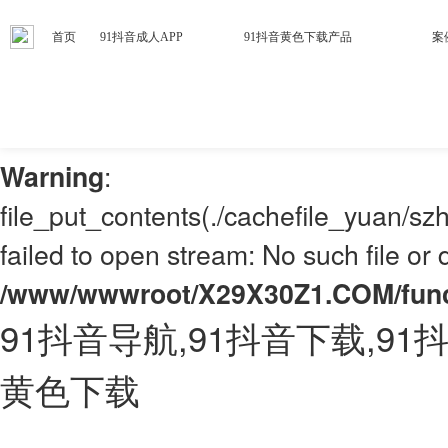
首页
91抖音成人APP
91抖音黄色下载产品
案
: mkdir(): No space left on de
Warning
/www/wwwroot/X29X30Z1.COM/fun
:
Warning
file_put_contents(./cachefile_yuan/s
failed to open stream: No such file or d
/www/wwwroot/X29X30Z1.COM/fun
91抖音导航,91抖音下载,91抖
黄色下载