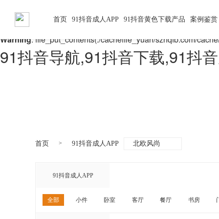
Warning
: mkdir(): No space left on device in
/www/wwwroot/X
首页
91抖音成人APP
91抖音黄色下载产品
案例鉴赏
Warning
: file_put_contents(./cachefile_yuan/szhqfb.com/cache/8
91抖音导航,91抖音下载,91抖
首页
91抖音成人APP
北欧风尚
91抖音成人APP
全部
小件
卧室
客厅
餐厅
书房