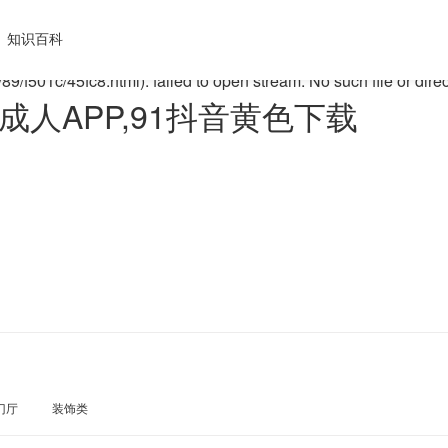
29X30Z1.COM/func.php
on line
127
知识百科
9/f501c/45fc8.html): failed to open stream: No such file or dire
音成人APP,91抖音黄色下载
门厅
装饰类