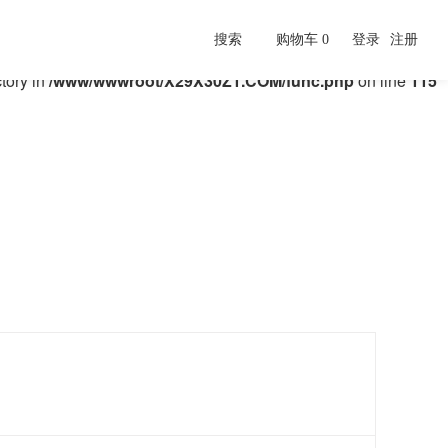
搜索
购物车
0
登录
注册
ctory in
/www/wwwroot/X29X30Z1.COM/func.php
on line
115