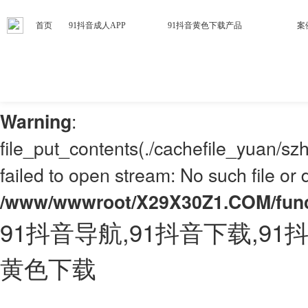
首页
91抖音成人APP
91抖音黄色下载产品
案
: mkdir(): No space left on de
Warning
/www/wwwroot/X29X30Z1.COM/fun
:
Warning
file_put_contents(./cachefile_yuan/s
failed to open stream: No such file or d
/www/wwwroot/X29X30Z1.COM/fun
91抖音导航,91抖音下载,91抖
黄色下载