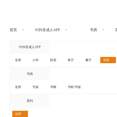
首页
91抖音成人APP
书房
91抖音成人APP
全部
小件
卧室
客厅
餐厅
书房
装饰类
书房
全部
书桌
书椅
书柜/书架
系列
全部